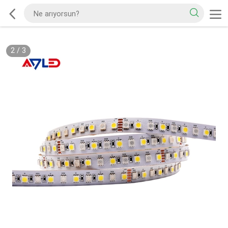
2
/
3