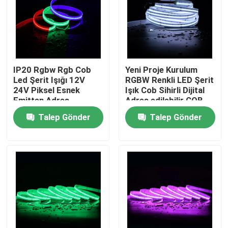
IP20 Rgbw Rgb Cob
Yeni Proje Kurulum
Led Şerit Işığı 12V
RGBW Renkli LED Şerit
24V Piksel Esnek
Işık Cob Sihirli Dijital
Emitten Adres
Adres edilebilir COB
edilebilir Cob LED şerit
LED Şerit
Talep Gönder
Talep Gönder
Ana sayfa
Hakkımızda
Kişiler