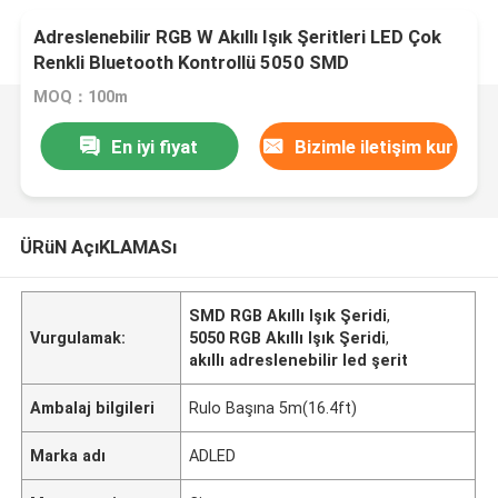
Adreslenebilir RGB W Akıllı Işık Şeritleri LED Çok
Renkli Bluetooth Kontrollü 5050 SMD
MOQ：100m
En iyi fiyat
Bizimle iletişim kur
ÜRüN AçıKLAMASı
SMD RGB Akıllı Işık Şeridi
,
Vurgulamak:
5050 RGB Akıllı Işık Şeridi
,
akıllı adreslenebilir led şerit
Ambalaj bilgileri
Rulo Başına 5m(16.4ft)
Marka adı
ADLED