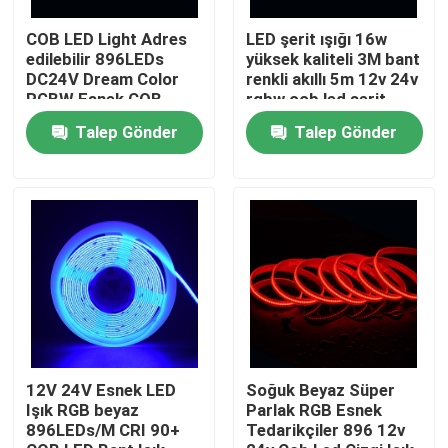
COB LED Light Adres
LED şerit ışığı 16w
Ürünler
edilebilir 896LEDs
yüksek kaliteli 3M bant
DC24V Dream Color
renkli akıllı 5m 12v 24v
RGBW Esnek COB
rgbw cob led şerit
Dijital LED Piksel
videolar
Talep Gönder
Talep Gönder
yüksek cri led şerit
COB LED Şerit
RGB LED ŞERİT
Tek Renkli LED Şerit
12V 24V Esnek LED
Soğuk Beyaz Süper
Işık RGB beyaz
Parlak RGB Esnek
896LEDs/M CRI 90+
Tedarikçiler 896 12v
Ayarlanabilir Beyaz LED Şerit