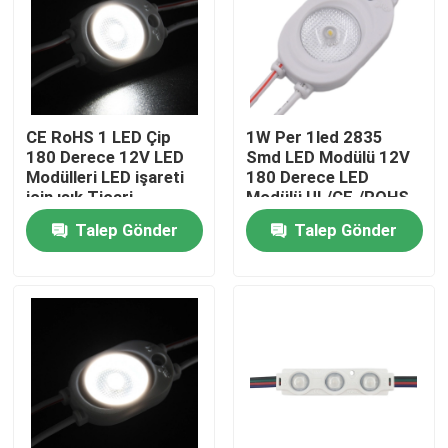
CE RoHS 1 LED Çip
1W Per 1led 2835
180 Derece 12V LED
Smd LED Modülü 12V
Modülleri LED işareti
180 Derece LED
için ışık Ticari
Modülü UL/CE./ROHS
işaretler, Dekoratif
Sertifikası Geçti
Talep Gönder
Talep Gönder
ışıklar Yüksek Kalite
Ana sayfa
Hakkımızda
Kişiler