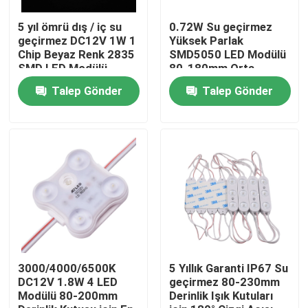
5 yıl ömrü dış / iç su
0.72W Su geçirmez
Ürünler
geçirmez DC12V 1W 1
Yüksek Parlak
Chip Beyaz Renk 2835
SMD5050 LED Modülü
SMD LED Modülü
80-180mm Orta
Derinlik Işık Kutusu
videolar
Talep Gönder
Talep Gönder
için
yüksek cri led şerit
COB LED Şerit
RGB LED ŞERİT
Tek Renkli LED Şerit
3000/4000/6500K
5 Yıllık Garanti IP67 Su
DC12V 1.8W 4 LED
geçirmez 80-230mm
Modülü 80-200mm
Derinlik Işık Kutuları
Ayarlanabilir Beyaz LED Şerit