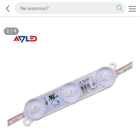
2
/
4