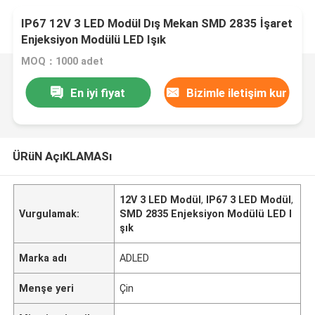
IP67 12V 3 LED Modül Dış Mekan SMD 2835 İşaret
Enjeksiyon Modülü LED Işık
MOQ：1000 adet
En iyi fiyat
Bizimle iletişim kur
ÜRüN AçıKLAMASı
12V 3 LED Modül
,
IP67 3 LED Modül
,
Vurgulamak:
SMD 2835 Enjeksiyon Modülü LED I
şık
Marka adı
ADLED
Menşe yeri
Çin