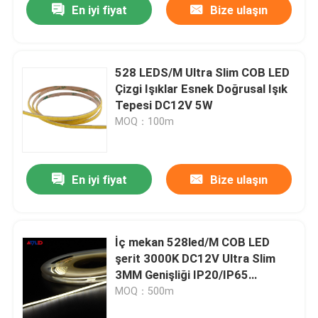
En iyi fiyat
Bize ulaşın
528 LEDS/M Ultra Slim COB LED
Çizgi Işıklar Esnek Doğrusal Işık
Tepesi DC12V 5W
MOQ：100m
En iyi fiyat
Bize ulaşın
Ev
İç mekan 528led/M COB LED
şerit 3000K DC12V Ultra Slim
Ürünler
3MM Genişliği IP20/IP65
CE/ROHS ile
MOQ：500m
videolar