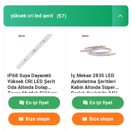
yüksek cri led şerit
(57)
IP68 Suya Dayanıklı
İç Mekan 2835 LED
Yüksek CRI LED Şerit
Aydınlatma Şeritleri
Oda Altında Dolap
Kabin Altında Süper
Tavan Mutfak Dükkanı
Parlak Kısılabilir 24V
Yatak Odası
Kurulumu
En iyi fiyat
En iyi fiyat
Bize ulaşın
Bize ulaşın