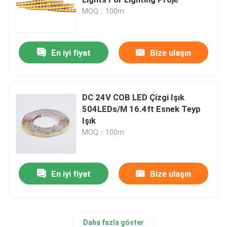
MOQ：100m
LED modül ışıkları
En iyi fiyat
Bize ulaşın
LED Şerit Güç Kaynağı
LED Şerit Kontrol Cihazı
DC 24V COB LED Çizgi Işık
504LEDs/M 16.4ft Esnek Teyp
LED Şerit Konnektör
Işık
MOQ：100m
led neon ışık
En iyi fiyat
Bize ulaşın
Daha fazla göster