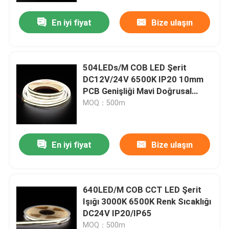
En iyi fiyat
Bize ulaşın
Hakkımızda
Fabrika turu
504LEDs/M COB LED Şerit
DC12V/24V 6500K IP20 10mm
PCB Genişliği Mavi Doğrusal
Kalite kontrol
Işıklar İçin Yapışkan
MOQ：500m
Bize Ulaşın
En iyi fiyat
Bize ulaşın
Haberler
640LED/M COB CCT LED Şerit
Bir teklif isteği
Işığı 3000K 6500K Renk Sıcaklığı
DC24V IP20/IP65
yüksek cri led şerit
MOQ：500m