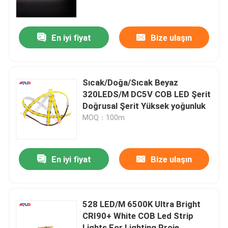
COB LED Şerit
En iyi fiyat
Bize ulaşın
RGB LED ŞERİT
Sıcak/Doğa/Sıcak Beyaz
Tek Renkli LED Şerit
320LEDS/M DC5V COB LED Şerit
Doğrusal Şerit Yüksek yoğunluk
MOQ：100m
Ayarlanabilir Beyaz LED Şerit
LED Şerit Profili
En iyi fiyat
Bize ulaşın
Kenardan Aydınlatmalı LED Bar
528 LED/M 6500K Ultra Bright
CRI90+ White COB Led Strip
Arka Işık LED Çubuğu
Lights For Lighting Proje