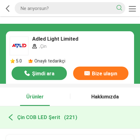
Adled Light Limited
,Çin
5.0
Onaylı tedarikçi
Şimdi ara
Bize ulaşın
Ürünler
Hakkımızda
Çin COB LED Şerit
(221)