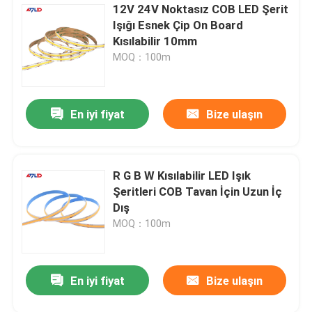
12V 24V Noktasız COB LED Şerit
Işığı Esnek Çip On Board
Kısılabilir 10mm
MOQ：100m
En iyi fiyat
Bize ulaşın
R G B W Kısılabilir LED Işık
Şeritleri COB Tavan İçin Uzun İç
Dış
MOQ：100m
En iyi fiyat
Bize ulaşın