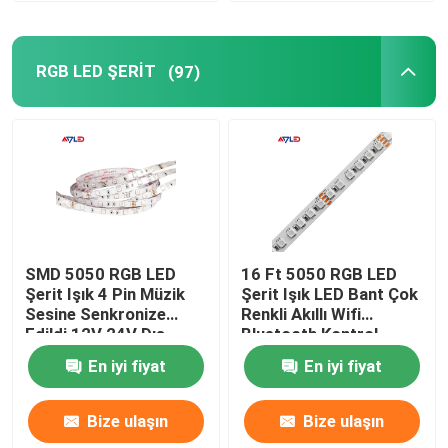
RGB LED ŞERİT
(97)
SMD 5050 RGB LED
16 Ft 5050 RGB LED
Şerit Işık 4 Pin Müzik
Şerit Işık LED Bant Çok
Sesine Senkronize
Renkli Akıllı Wifi
Edildi 12V 24V Dış
Bluetooth Kontrol
Mekan Suya Dayanıklı
Edilebilir
En iyi fiyat
En iyi fiyat
Bize ulaşın
Bize ulaşın