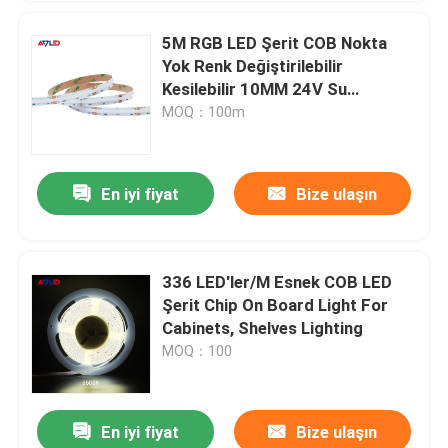
5M RGB LED Şerit COB Nokta
Yok Renk Değiştirilebilir
Kesilebilir 10MM 24V Su
Geçirmez IP65 IP67 IP68
MOQ：100m
En iyi fiyat
Bize ulaşın
336 LED'ler/M Esnek COB LED
Şerit Chip On Board Light For
Cabinets, Shelves Lighting
MOQ：100
En iyi fiyat
Bize ulaşın