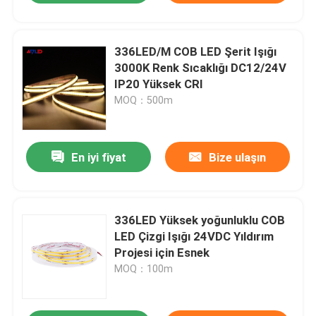
336LED/M COB LED Şerit Işığı
3000K Renk Sıcaklığı DC12/24V
IP20 Yüksek CRI
MOQ：500m
En iyi fiyat
Bize ulaşın
336LED Yüksek yoğunluklu COB
LED Çizgi Işığı 24VDC Yıldırım
Projesi için Esnek
MOQ：100m