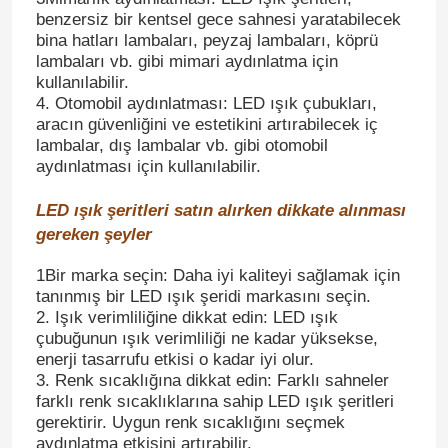
benzersiz bir kentsel gece sahnesi yaratabilecek
bina hatları lambaları, peyzaj lambaları, köprü
lambaları vb. gibi mimari aydınlatma için
kullanılabilir.
4. Otomobil aydınlatması: LED ışık çubukları,
aracın güvenliğini ve estetikini artırabilecek iç
lambalar, dış lambalar vb. gibi otomobil
aydınlatması için kullanılabilir.
LED ışık şeritleri satın alırken dikkate alınması
gereken şeyler
1Bir marka seçin: Daha iyi kaliteyi sağlamak için
tanınmış bir LED ışık şeridi markasını seçin.
Ev
2. Işık verimliliğine dikkat edin: LED ışık
çubuğunun ışık verimliliği ne kadar yüksekse,
enerji tasarrufu etkisi o kadar iyi olur.
Ürünler
3. Renk sıcaklığına dikkat edin: Farklı sahneler
farklı renk sıcaklıklarına sahip LED ışık şeritleri
gerektirir. Uygun renk sıcaklığını seçmek
videolar
aydınlatma etkisini artırabilir.