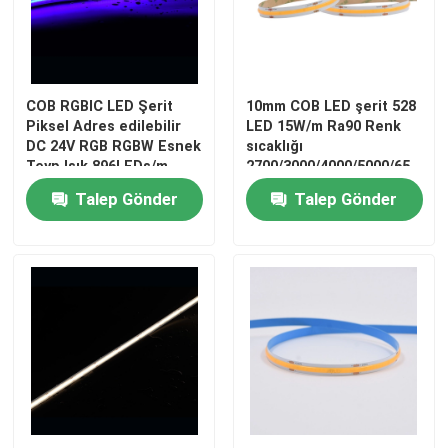
LED modül ışıkları
COB RGBIC LED Şerit
10mm COB LED şerit 528
LED Şerit Güç Kaynağı
Piksel Adres edilebilir
LED 15W/m Ra90 Renk
DC 24V RGB RGBW Esnek
sıcaklığı
Teyp Işık 896LEDs/m
2700/3000/4000/5000/6500K
LED Şerit Kontrol Cihazı
Akıllı COB LED Şerit
Talep Gönder
Talep Gönder
LED Şerit Konnektör
led neon ışık