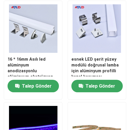
COB LED Şerit
RGB LED ŞERİT
Tek Renkli LED Şerit
16 * 16mm Asılı led
esnek LED şerit yüzey
alüminyum
modülü doğrusal lamba
Ayarlanabilir Beyaz LED Şerit
anodizasyonlu
için alüminyum profilli
alüminyum ekstrüzyon
kanal koruması
led profil yüzey köşe
Talep Gönder
Talep Gönder
LED Şerit Profili
monte led ışık şeridi
profili
Kenardan Aydınlatmalı LED Bar
Arka Işık LED Çubuğu