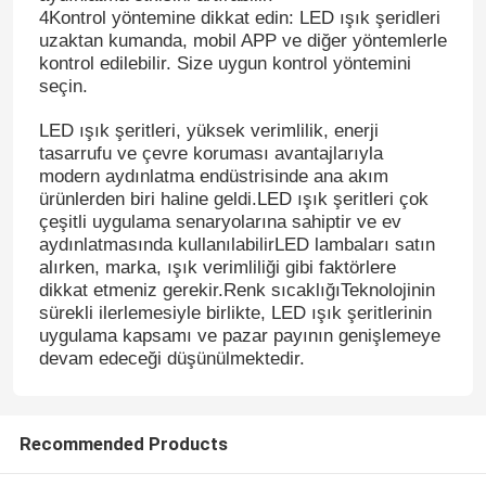
4Kontrol yöntemine dikkat edin: LED ışık şeridleri
uzaktan kumanda, mobil APP ve diğer yöntemlerle
Hakkımızda
kontrol edilebilir. Size uygun kontrol yöntemini
seçin.
Fabrika turu
LED ışık şeritleri, yüksek verimlilik, enerji
tasarrufu ve çevre koruması avantajlarıyla
modern aydınlatma endüstrisinde ana akım
Kalite kontrol
ürünlerden biri haline geldi.LED ışık şeritleri çok
çeşitli uygulama senaryolarına sahiptir ve ev
aydınlatmasında kullanılabilirLED lambaları satın
alırken, marka, ışık verimliliği gibi faktörlere
Bize Ulaşın
dikkat etmeniz gerekir.Renk sıcaklığıTeknolojinin
sürekli ilerlemesiyle birlikte, LED ışık şeritlerinin
uygulama kapsamı ve pazar payının genişlemeye
Haberler
devam edeceği düşünülmektedir.
Bir teklif isteği
Recommended Products
yüksek cri led şerit